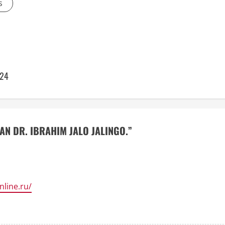
s
024
AN DR. IBRAHIM JALO JALINGO.
”
nline.ru/