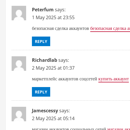
g
Peterfum
says:
a
1 May 2025 at 23:55
t
безопасная сделка аккаунтов
безопасная сделка 
i
REPLY
o
Richardlab
says:
n
2 May 2025 at 01:37
маркетплейс аккаунтов соцсетей
купить аккаунт
REPLY
Jamescessy
says:
2 May 2025 at 05:14
магазин аккаунтов социальных сетей
магазин ак