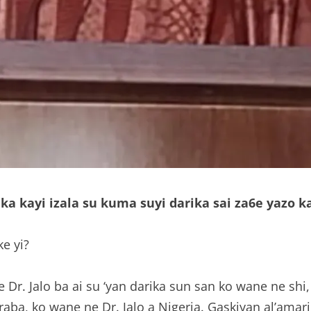
rika kayi izala su kuma suyi darika sai za6e yazo
ke yi?
 Dr. Jalo ba ai su ‘yan darika sun san ko wane ne shi
araba, ko wane ne Dr. Jalo a Nigeria. Gaskiyan al’amari