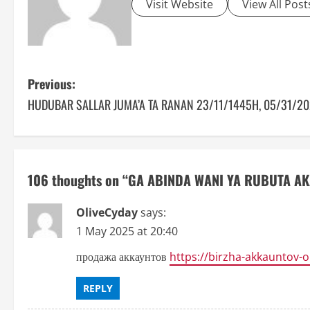
Visit Website
View All Post
P
Previous:
HUDUBAR SALLAR JUMA’A TA RANAN 23/11/1445H, 05/31/2
o
s
t
106 thoughts on “
GA ABINDA WANI YA RUBUTA AK
n
OliveCyday
says:
a
1 May 2025 at 20:40
v
продажа аккаунтов
https://birzha-akkauntov-o
i
REPLY