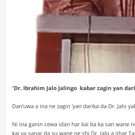
“
Dr. Ibrahim Jalo Jalingo kabar zagin yan da
Dan’uwa a ina ne zagin ‘yan darika da Dr. Jalo ya
Ni ina ganin cewa idan har kai ba ka san wane ne
kai ya sanar da su wane ne shi Dr. Jalo a jihar T