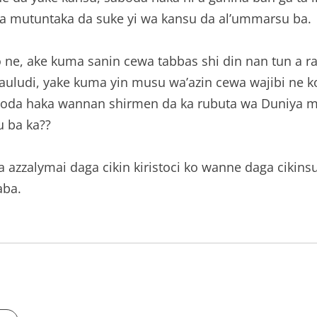
da mutuntaka da suke yi wa kansu da al’ummarsu ba.
alo ne, ake kuma sanin cewa tabbas shi din nan tun a 
mauludi, yake kuma yin musu wa’azin cewa wajibi ne
aboda haka wannan shirmen da ka rubuta wa Duniya m
u ba ka??
a azzalymai daga cikin kiristoci ko wanne daga cikin
aba.