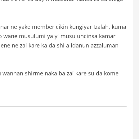
ranar ne yake member cikin kungiyar Izalah, kuma
 ko wane musulumi ya yi musuluncinsa kamar
ene ne zai kare ka da shi a idanun azzaluman
su wannan shirme naka ba zai kare su da kome