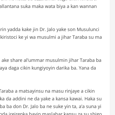
ballantana suka maka wata biya a kan wannan
in yadda kake jin Dr. Jalo yake son Musulunci
ristoci ke yi wa musulmi a jihar Taraba su ma
dda ake share al’ummar musulmin jihar Taraba ba
aya daga cikin kungiyoyin darika ba. Yana da
araba a matsayinsu na masu rinjaye a cikin
taka da addini ne da yake a kansa kawai. Haka su
ba don Dr. Jalo ba ne suke yin ta, a’a suna yi
nda ireirenka bayin maslahar kansu za su shigo