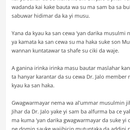
wadanda kai kake bauta wa su ma sam ba sa buk
sabuwar hidimar da ka yi musu.
Yana da kyau ka san cewa ‘yan darika musulmi ne
ya kamata ka san cewa su ma haka suke son Musu
wannan kuntatawar ta shafe su ciki da waje.
A ganina irinka irinka masu bautar maslahar kan
ta hanyar karantar da su cewa Dr. Jalo member n
kyau ka san haka.
Gwagwarmayar nema wa al’ummar musulmin jihar 
Jihar da Dr. Jalo yake yi sam ba alfurma ba ce y
ma kuma ‘yan darika gwagwarmayar da suke yi do
ne domin sauke wajibicin mutuntaka da addini n