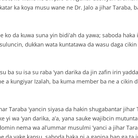
atar ka koya musu wane ne Dr. Jalo a jihar Taraba, 
 ko da kuwa suna yin bidi’ah da yawa; saboda haka ir
luncin, dukkan wata kuntatawa da wasu daga cikin ki
su ba su isa su raba ‘yan darika da jin zafin irin ya
e a kungiyar Izalah, ba kuma member ba ne a cikin d
Taraba ‘yancin siyasa da hakin shugabantar jihar T
ake yi wa ‘yan darika, a’a, yana sauke wajibcin mutun
min nema wa al’ummar musulmi ‘yanci a jihar Taraba 
e da yake kansu, saboda haka ni a ganina ban ga ta i