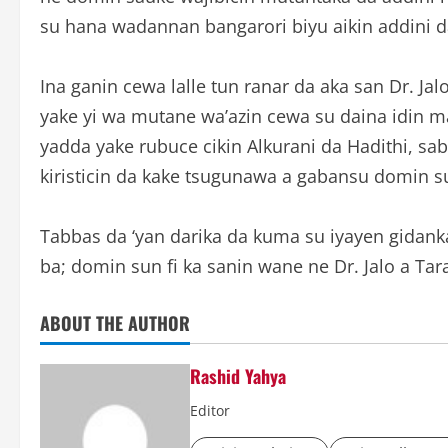
su hana wadannan bangarori biyu aikin addini 
Ina ganin cewa lalle tun ranar da aka san Dr. J
yake yi wa mutane wa’azin cewa su daina idin 
yadda yake rubuce cikin Alkurani da Hadithi, s
kiristicin da kake tsugunawa a gabansu domin s
Tabbas da ‘yan darika da kuma su iyayen gidank
ba; domin sun fi ka sanin wane ne Dr. Jalo a Tar
ABOUT THE AUTHOR
Rashid Yahya
Editor