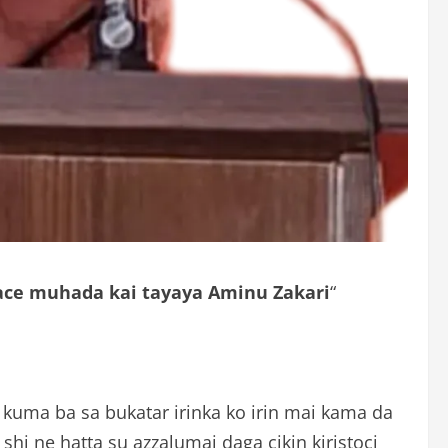
 kace muhada kai tayaya Aminu Zakari
“
, kuma ba sa bukatar irinka ko irin mai kama da
 shi ne hatta su azzalumai daga cikin kiristoci