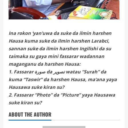
Ina rokon ‘yan’uwa da suke da ilmin harshen
Hausa kuma suke da ilmin harshen Larabci,
sannan suke da ilmin harshen Ingilishi da su
taimaka su gaya mini fassarar wadannan
maganganu da harshen Hausa:
1. Fassarar صورة da تصوير watau “Surah” da
kuma “Taswir” da harshen Hausa, ma’ana yaya
Hausawa suke kiran su?
2. Fassarar “Photo” da “Picture” yaya Hausawa
suke kiran su?
ABOUT THE AUTHOR