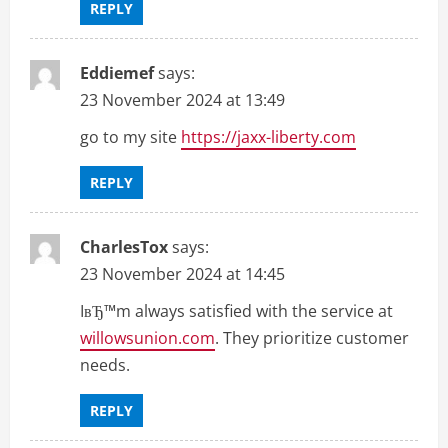
REPLY
Eddiemef
says:
23 November 2024 at 13:49
go to my site
https://jaxx-liberty.com
REPLY
CharlesTox
says:
23 November 2024 at 14:45
IвЂ™m always satisfied with the service at
willowsunion.com
. They prioritize customer
needs.
REPLY