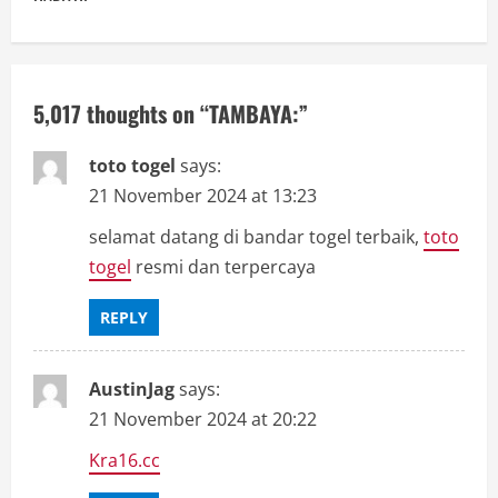
n
a
5,017 thoughts on “
TAMBAYA:
”
v
i
toto togel
says:
21 November 2024 at 13:23
g
selamat datang di bandar togel terbaik,
toto
a
togel
resmi dan terpercaya
t
REPLY
i
AustinJag
says:
o
21 November 2024 at 20:22
n
Kra16.cc