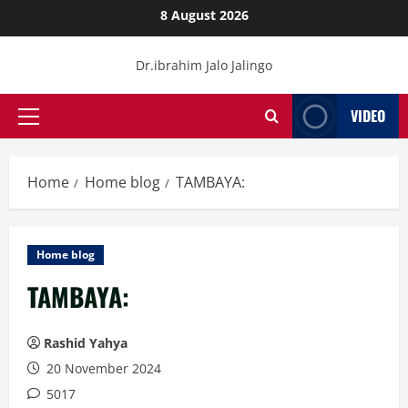
Skip
8 August 2026
to
content
Dr.ibrahim Jalo Jalingo
VIDEO
Primary
Menu
Home
Home blog
TAMBAYA:
Home blog
TAMBAYA:
Rashid Yahya
20 November 2024
5017