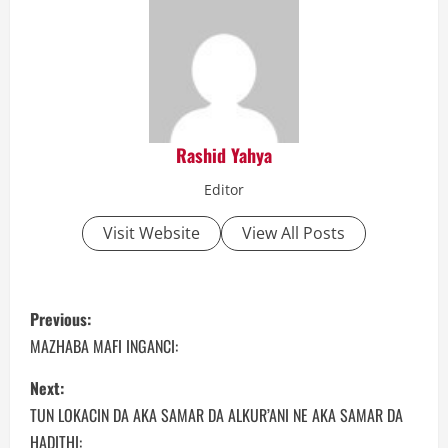
Rashid Yahya
Editor
Visit Website
View All Posts
P
Previous:
o
MAZHABA MAFI INGANCI:
s
Next:
TUN LOKACIN DA AKA SAMAR DA ALKUR’ANI NE AKA SAMAR DA
t
HADITHI: