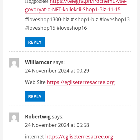
Подробнее
https://telegra.ph/Pochemu-vse-
govoryat-o-NFT-kollekcii-Shop1-Biz-11-15
#loveshop1300-biz # shop1-biz #loveshop13
#loveshop15 #loveshop16
REPLY
Williamcar
says:
24 November 2024 at 00:29
Web Site
https://egliseterresacree.org
REPLY
Robertwig
says:
24 November 2024 at 05:58
internet
https://egliseterresacree.org