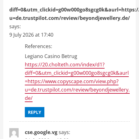
diff=0&utm_clickid=g00w000go8sgcg0k&aurl=https
u=de.trustpilot.com/review/beyondjewellery.de/
says:
9 July 2026 at 17:40
References:
Legiano Casino Betrug
https://20.cholteth.com/index/d1?
diff=0&utm_clickid=g00w000go8sgcg0k&aurl
=https://www.copyscape.com/view.php?
u=de.trustpilot.com/review/beyondjewellery.
de/
REPLY
cse.google.vg
says: