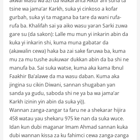
akwai Masu wa’azi da Makaranta Alkur’ani suna ta
tsine wa jama’ar Karkh, suka yi cinkoso a kofar
gurbah, suka yi ta magana ba tare da wani rufa-
rufa ba. Khalifah sai ya aiko wasu yaran Sarki zuwa
gare su (da sakon): Lalle mu mun yi inkarin abin da
kuka yi inkarin shi, kuma muna gabatar da
(akawalin cewa) haka ba zai sake faruwa ba, kuma
mu za mu tushe aukuwar dukkan abin da ba shi ne
manufa ba. Sai suka watse, kuma aka kama Ibnul
Faakhir Ba’alawe da ma wasu daban. Kuma aka
jingina su cikin Diwani, sannan shugaban yan
sanda ya gudu, saboda shi ne ya ba wa jama’ar
Karkh izinin yin abin da suka yi)).
Wannan zanga-zangar ta faru ne a shekarar hijira
458 watau yau shekaru 975 ke nan da suka wuce.
Idan kun dubi maganar Imam Ahmad sannan kuka
dubi wannan kissa za ku fahimci cewa zanga-zanga