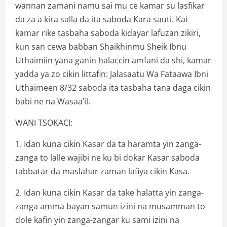
wannan zamani namu sai mu ce kamar su lasfikar
da za a kira salla da ita saboda Kara sauti. Kai
kamar rike tasbaha saboda kidayar lafuzan zikiri,
kun san cewa babban Shaikhinmu Sheik Ibnu
Uthaimiin yana ganin halaccin amfani da shi, kamar
yadda ya zo cikin littafin: Jalasaatu Wa Fataawa Ibni
Uthaimeen 8/32 saboda ita tasbaha tana daga cikin
babi ne na Wasaa’il.
WANI TSOKACI:
1. Idan kuna cikin Kasar da ta haramta yin zanga-
zanga to lalle wajibi ne ku bi dokar Kasar saboda
tabbatar da maslahar zaman lafiya cikin Kasa.
2. Idan kuna cikin Kasar da take halatta yin zanga-
zanga amma bayan samun izini na musamman to
dole kafin yin zanga-zangar ku sami izini na