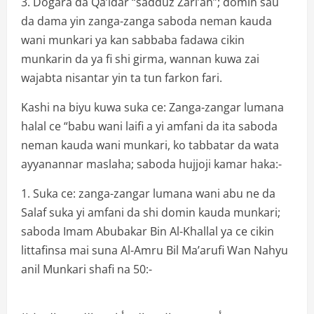
3. Dogara da Qa’idar “sadduz Zari’ah”; domin sau
da dama yin zanga-zanga saboda neman kauda
wani munkari ya kan sabbaba fadawa cikin
munkarin da ya fi shi girma, wannan kuwa zai
wajabta nisantar yin ta tun farkon fari.
Kashi na biyu kuwa suka ce: Zanga-zangar lumana
halal ce “babu wani laifi a yi amfani da ita saboda
neman kauda wani munkari, ko tabbatar da wata
ayyanannar maslaha; saboda hujjoji kamar haka:-
1. Suka ce: zanga-zangar lumana wani abu ne da
Salaf suka yi amfani da shi domin kauda munkari;
saboda Imam Abubakar Bin Al-Khallal ya ce cikin
littafinsa mai suna Al-Amru Bil Ma’arufi Wan Nahyu
anil Munkari shafi na 50:-