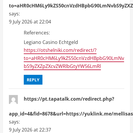
to=aHR0cHM6Ly9kZS50cnVzdHBpbG90LmNvbS9yZXZ
says:
9 July 2026 at 22:04
References:
Legiano Casino Echtgeld
https://otshelniki.com/redirect/?
to=aHR0cHM6Ly9kZS50cnVzdHBpbG90LmNv
bS9yZXZpZXcvZWRlbGtyYW56LmRl
REPLY
https://pt.tapatalk.com/redirect.php?
app_id=4&fid=8678&url=https://yuklink.me/mellisa
says:
9 July 2026 at 22:37