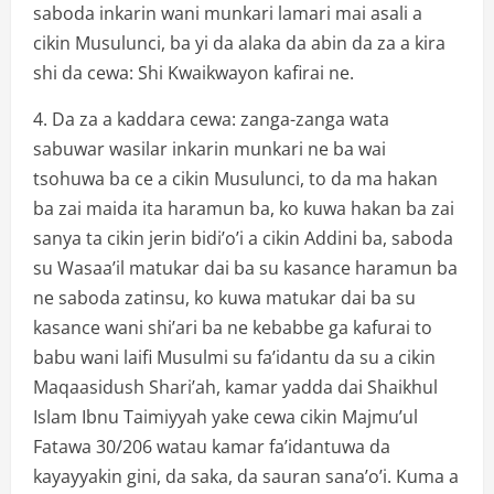
saboda inkarin wani munkari lamari mai asali a
cikin Musulunci, ba yi da alaka da abin da za a kira
shi da cewa: Shi Kwaikwayon kafirai ne.
4. Da za a kaddara cewa: zanga-zanga wata
sabuwar wasilar inkarin munkari ne ba wai
tsohuwa ba ce a cikin Musulunci, to da ma hakan
ba zai maida ita haramun ba, ko kuwa hakan ba zai
sanya ta cikin jerin bidi’o’i a cikin Addini ba, saboda
su Wasaa’il matukar dai ba su kasance haramun ba
ne saboda zatinsu, ko kuwa matukar dai ba su
kasance wani shi’ari ba ne kebabbe ga kafurai to
babu wani laifi Musulmi su fa’idantu da su a cikin
Maqaasidush Shari’ah, kamar yadda dai Shaikhul
Islam Ibnu Taimiyyah yake cewa cikin Majmu’ul
Fatawa 30/206 watau kamar fa’idantuwa da
kayayyakin gini, da saka, da sauran sana’o’i. Kuma a