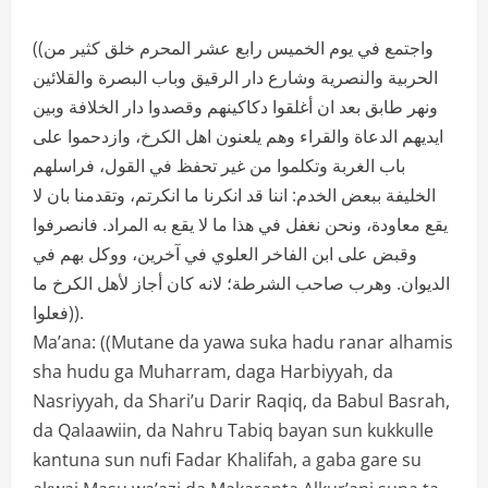
((واجتمع في يوم الخميس رابع عشر المحرم خلق كثير من
الحربية والنصرية وشارع دار الرقيق وباب البصرة والقلائين
ونهر طابق بعد ان أغلقوا دكاكينهم وقصدوا دار الخلافة وبين
ايديهم الدعاة والقراء وهم يلعنون اهل الكرخ، وازدحموا على
باب الغربة وتكلموا من غير تحفظ في القول، فراسلهم
الخليفة ببعض الخدم: اننا قد انكرنا ما انكرتم، وتقدمنا بان لا
يقع معاودة، ونحن نغفل في هذا ما لا يقع به المراد. فانصرفوا
وقبض على ابن الفاخر العلوي في آخرين، ووكل بهم في
الديوان. وهرب صاحب الشرطة؛ لانه كان أجاز لأهل الكرخ ما
فعلوا)).
Ma’ana: ((Mutane da yawa suka hadu ranar alhamis
sha hudu ga Muharram, daga Harbiyyah, da
Nasriyyah, da Shari’u Darir Raqiq, da Babul Basrah,
da Qalaawiin, da Nahru Tabiq bayan sun kukkulle
kantuna sun nufi Fadar Khalifah, a gaba gare su