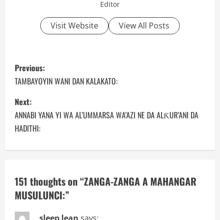
Editor
Visit Website
View All Posts
P
Previous:
o
TAMBAYOYIN WANI DAN KALAKATO:
s
Next:
ANNABI YANA YI WA AL’UMMARSA WA’AZI NE DA ALƘUR’ANI DA
t
HADITHI:
n
a
151 thoughts on “
ZANGA-ZANGA A MAHANGAR
v
MUSULUNCI:
”
i
sleep lean
says: