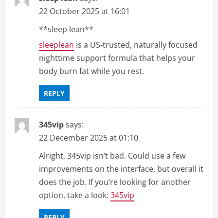
g
22 October 2025 at 16:01
a
**sleep lean**
t
sleeplean
is a US-trusted, naturally focused
nighttime support formula that helps your
i
body burn fat while you rest.
o
REPLY
n
345vip
says:
22 December 2025 at 01:10
Alright, 345vip isn’t bad. Could use a few
improvements on the interface, but overall it
does the job. If you’re looking for another
option, take a look:
345vip
REPLY