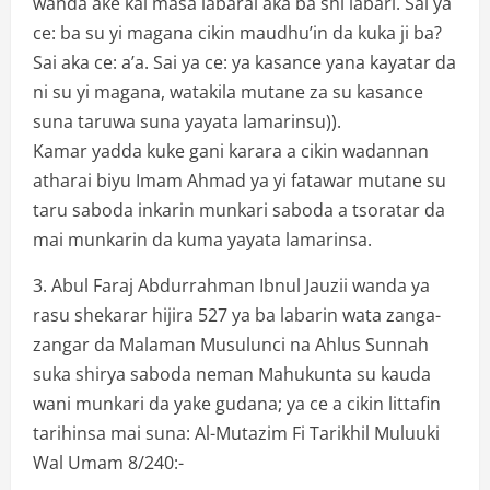
wanda ake kai masa labarai aka ba shi labari. Sai ya
ce: ba su yi magana cikin maudhu’in da kuka ji ba?
Sai aka ce: a’a. Sai ya ce: ya kasance yana kayatar da
ni su yi magana, watakila mutane za su kasance
suna taruwa suna yayata lamarinsu)).
Kamar yadda kuke gani karara a cikin wadannan
atharai biyu Imam Ahmad ya yi fatawar mutane su
taru saboda inkarin munkari saboda a tsoratar da
mai munkarin da kuma yayata lamarinsa.
3. Abul Faraj Abdurrahman Ibnul Jauzii wanda ya
rasu shekarar hijira 527 ya ba labarin wata zanga-
zangar da Malaman Musulunci na Ahlus Sunnah
suka shirya saboda neman Mahukunta su kauda
wani munkari da yake gudana; ya ce a cikin littafin
tarihinsa mai suna: Al-Mutazim Fi Tarikhil Muluuki
Wal Umam 8/240:-