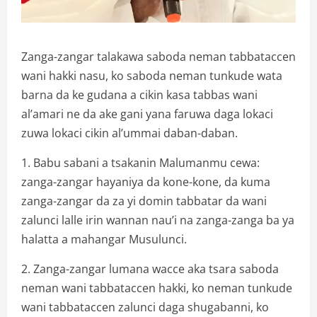
Zanga-zangar talakawa saboda neman tabbataccen
wani hakki nasu, ko saboda neman tunkude wata
barna da ke gudana a cikin kasa tabbas wani
al’amari ne da ake gani yana faruwa daga lokaci
zuwa lokaci cikin al’ummai daban-daban.
1. Babu sabani a tsakanin Malumanmu cewa:
zanga-zangar hayaniya da kone-kone, da kuma
zanga-zangar da za yi domin tabbatar da wani
zalunci lalle irin wannan nau’i na zanga-zanga ba ya
halatta a mahangar Musulunci.
2. Zanga-zangar lumana wacce aka tsara saboda
neman wani tabbataccen hakki, ko neman tunkude
wani tabbataccen zalunci daga shugabanni, ko