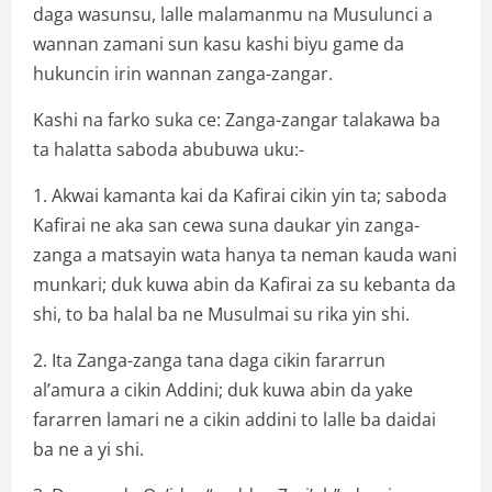
daga wasunsu, lalle malamanmu na Musulunci a
wannan zamani sun kasu kashi biyu game da
hukuncin irin wannan zanga-zangar.
Kashi na farko suka ce: Zanga-zangar talakawa ba
ta halatta saboda abubuwa uku:-
1. Akwai kamanta kai da Kafirai cikin yin ta; saboda
Kafirai ne aka san cewa suna daukar yin zanga-
zanga a matsayin wata hanya ta neman kauda wani
munkari; duk kuwa abin da Kafirai za su kebanta da
shi, to ba halal ba ne Musulmai su rika yin shi.
2. Ita Zanga-zanga tana daga cikin fararrun
al’amura a cikin Addini; duk kuwa abin da yake
fararren lamari ne a cikin addini to lalle ba daidai
ba ne a yi shi.